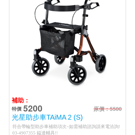
補助：
5200
原價：5500
特價
光星助步車TAiMA 2 (S)
符合帶輪型助步車補助項次~如需補助諮詢請來電洽詢!
03-4907355 鎰達輔具!!