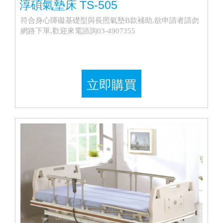
淳碩氣墊床 TS-505
符合身心障礙基礎型與長照氣墊B款補助,欲申請者請勿
網路下單,歡迎來電諮詢03-4907355
立即購買