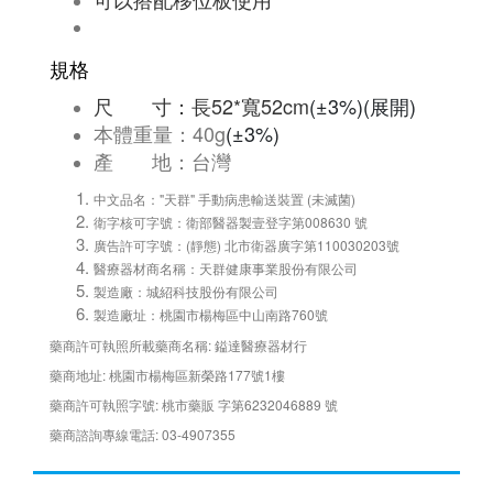
可以搭配移位板使用
規格
尺 寸：長52*寬52cm
(
±3%)(展開)
本體重量：40g
(
±3%)
產 地：台灣
中文品名："天群" 手動病患輸送裝置 (未滅菌)
衛字核可字號：衛部醫器製壹登字第008630 號
廣告許可字號：(靜態) 北市衛器廣字第110030203號
醫療器材商名稱：天群健康事業股份有限公司
製造廠：城紹科技股份有限公司
製造廠址：桃園市楊梅區中山南路760號
藥商許可執照所載藥商名稱: 鎰達醫療器材行
藥商地址: 桃園市楊梅區新榮路177號1樓
藥商許可執照字號: 桃市藥販 字第6232046889 號
藥商諮詢專線電話: 03-4907355