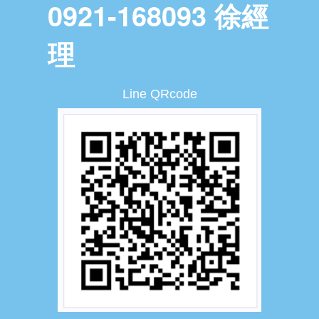
0921-168093 徐經
理
Line QRcode