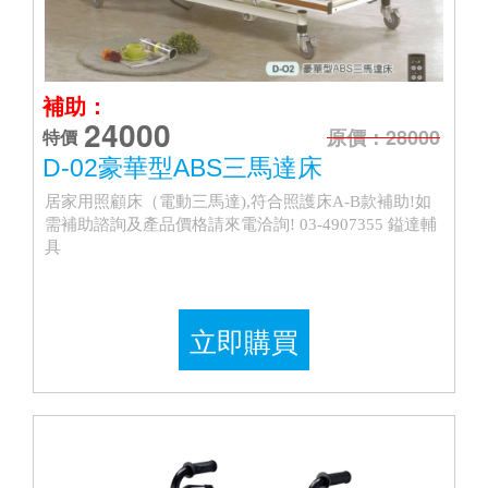
補助：
24000
原價：28000
特價
D-02豪華型ABS三馬達床
居家用照顧床（電動三馬達),符合照護床A-B款補助!如
需補助諮詢及產品價格請來電洽詢! 03-4907355 鎰達輔
具
立即購買