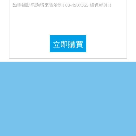
如需補助諮詢請來電洽詢! 03-4907355 鎰達輔具!!
立即購買