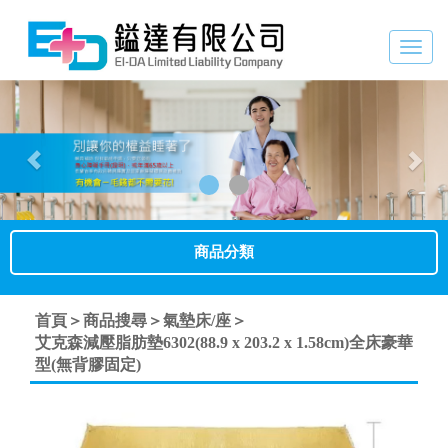
Togg
navig
Previous
Nex
商品分類
首頁＞
商品搜尋＞
氣墊床/座＞
艾克森減壓脂肪墊6302(88.9 x 203.2 x 1.58cm)全床豪華
型(無背膠固定)
Previous
Next