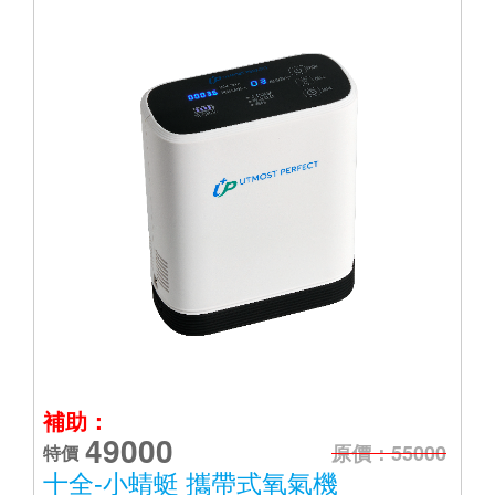
補助：
49000
原價：55000
特價
十全-小蜻蜓 攜帶式氧氣機