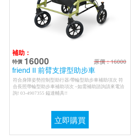
補助：
16000
原價：16000
特價
friend II 前臂支撐型助步車
符合身障姿勢控制型助行器/帶輪型助步車補助項次 符
合長照帶輪型助步車補助項次 ~如需補助諮詢請來電洽
詢! 03-4907355 鎰達輔具!!
立即購買