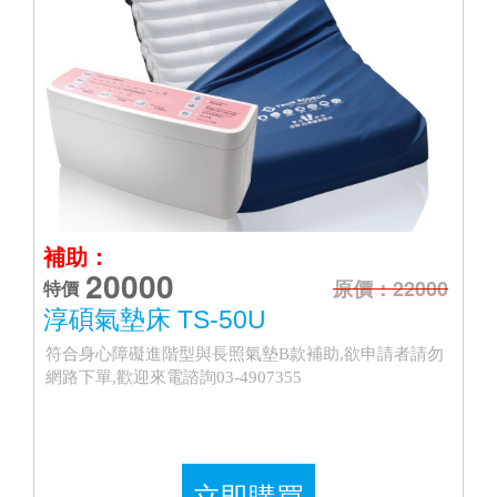
補助：
20000
原價：22000
特價
淳碩氣墊床 TS-50U
符合身心障礙進階型與長照氣墊B款補助,欲申請者請勿
網路下單,歡迎來電諮詢03-4907355
立即購買