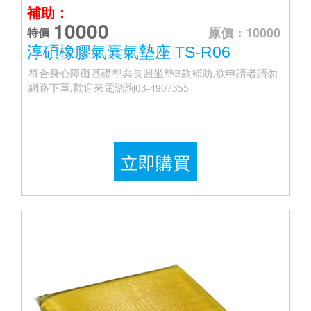
補助：
10000
原價：10000
特價
淳碩橡膠氣囊氣墊座 TS-R06
符合身心障礙基礎型與長照坐墊B款補助,欲申請者請勿
網路下單,歡迎來電諮詢03-4907355
立即購買