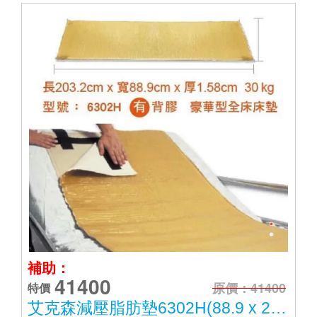
補助：
41400
原價：41400
特價
艾克森減壓脂肪墊6302H(88.9 x 203.2 x 1.58cm)全床豪華型(有背膠固定)