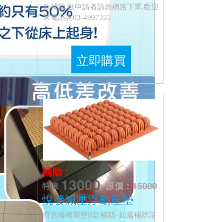
款補助,欲申請者請勿網路下單,歡迎
來電諮詢03-4907355
立即購買
補助：
13000
原價：15000
特價
悅發減壓浮動座墊
符合輪椅座墊B款補助~如需補助諮