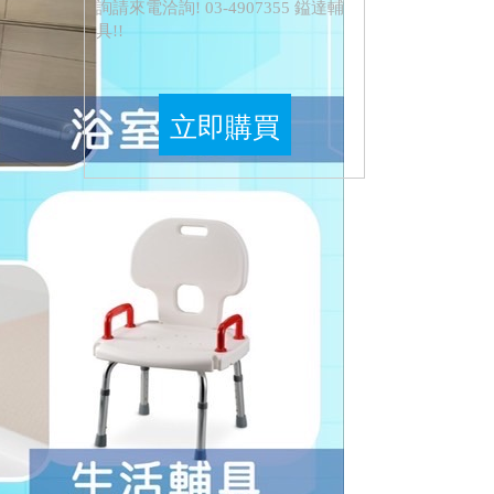
詢請來電洽詢! 03-4907355 鎰達輔
具!!
立即購買