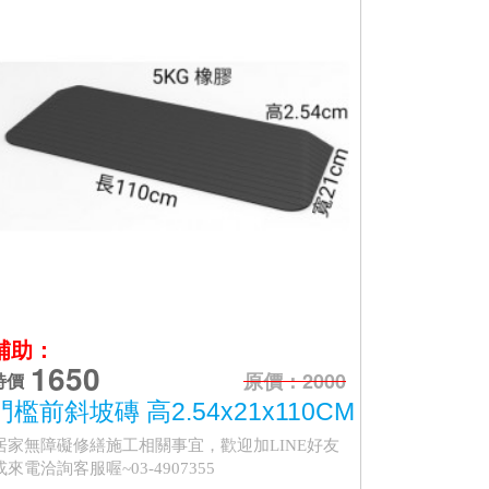
補助：
1650
原價：2000
特價
門檻前斜坡磚 高2.54x21x110CM
居家無障礙修繕施工相關事宜，歡迎加LINE好友
或來電洽詢客服喔~03-4907355