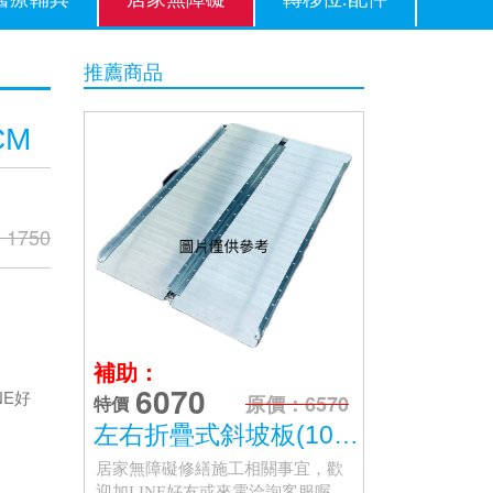
推薦商品
CM
1750
補助：
6070
NE好
原價：6570
特價
左右折疊式斜坡板(105cm) 台灣製 (不含安裝)
居家無障礙修繕施工相關事宜，歡
迎加LINE好友或來電洽詢客服喔