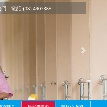
Next
我們
電話:(03) 4907355
醫療輔具
居家無障礙
轉移位.配件