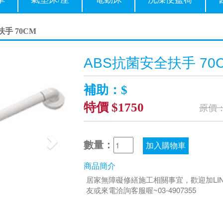
手 70CM
Next
ABS抗菌安全扶手 70
補助：$
特價 $1750
原價：
數量：
加入購物車
商品簡介
居家無障礙修繕施工相關事宜，歡迎加LI
友或來電洽詢客服喔~03-4907355