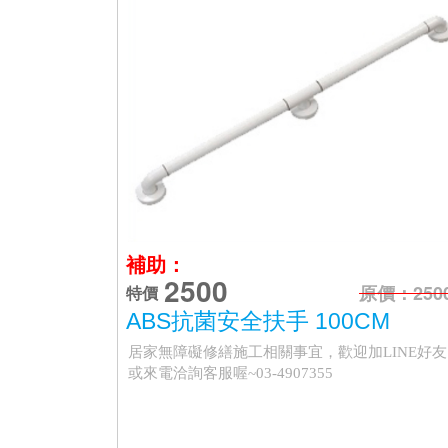
補助：
2500
原價：250
特價
ABS抗菌安全扶手 100CM
居家無障礙修繕施工相關事宜，歡迎加LINE好友
或來電洽詢客服喔~03-4907355