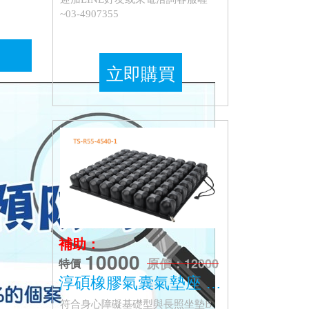
~03-4907355
立即購買
補助：
10000
原價：12000
特價
淳碩橡膠氣囊氣墊座 TS-R55
符合身心障礙基礎型與長照坐墊B