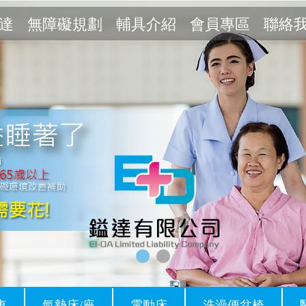
達
無障礙規劃
輔具介紹
會員專區
聯絡
車
氣墊床/座
電動床
洗澡便盆椅