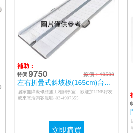
補助：
9750
原價：10500
特價
左右折疊式斜坡板(165cm)台灣製(不含安裝)
0
居家無障礙修繕施工相關事宜，歡迎加LINE好友
或來電洽詢客服喔~03-4907355
立即購買