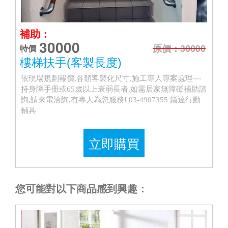
補助：
30000
原價：30000
特價
樓梯扶手(客製長度)
依現場規劃報價,各類客製化尺寸,施工專人專案處理~~
持身障手冊或65歲以上衰弱長者,如需居家無障礙補助諮
詢,請來電洽詢,有專人為您服務! 03-4907355 鎰達行動
輔具
立即購買
您可能對以下商品感到興趣：