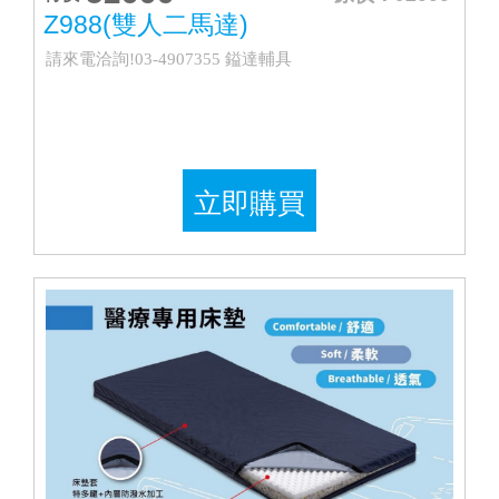
Z988(雙人二馬達)
請來電洽詢!03-4907355 鎰達輔具
立即購買