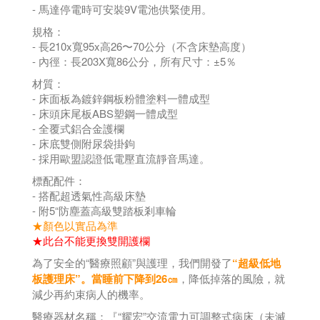
- 馬達停電時可安裝9V電池供緊使用。
規格：
- 長210x寬95x高26〜70公分（不含床墊高度）
- 內徑：長203X寬86公分，所有尺寸：±5％
材質：
- 床面板為鍍鋅鋼板粉體塗料一體成型
- 床頭床尾板ABS塑鋼一體成型
- 全覆式鋁合金護欄
- 床底雙側附尿袋掛鉤
- 採用歐盟認證低電壓直流靜音馬達。
標配配件：
- 搭配超透氣性高級床墊
- 附5“防塵蓋高級雙踏板剎車輪
★顏色以實品為準
★此台不能更換雙開護欄
為了安全的“醫療照顧”與護理，我們開發了
“超級低地
板護理床”。當睡前下降到26㎝
，降低掉落的風險，就
減少再約束病人的機率。
醫療器材名稱：『“耀宏”交流電力可調整式病床（未滅