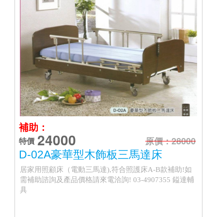
補助：
24000
原價：28000
特價
D-02A豪華型木飾板三馬達床
居家用照顧床（電動三馬達),符合照護床A-B款補助!如
需補助諮詢及產品價格請來電洽詢! 03-4907355 鎰達輔
具