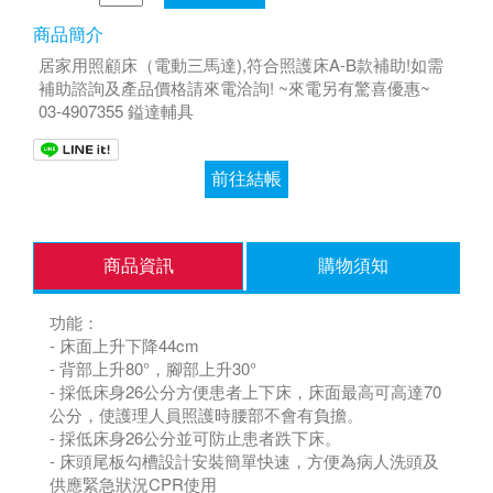
商品簡介
居家用照顧床（電動三馬達),符合照護床A-B款補助!如需
補助諮詢及產品價格請來電洽詢! ~來電另有驚喜優惠~
03-4907355 鎰達輔具
前往結帳
商品資訊
購物須知
功能：
- 床面上升下降44cm
- 背部上升80°，腳部上升30°
- 採低床身26公分方便患者上下床，床面最高可高達70
公分，使護理人員照護時腰部不會有負擔。
- 採低床身26公分並可防止患者跌下床。
- 床頭尾板勾槽設計安裝簡單快速，方便為病人洗頭及
供應緊急狀況CPR使用