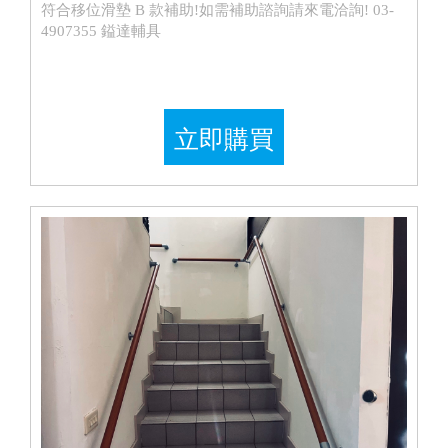
符合移位滑墊 B 款補助!如需補助諮詢請來電洽詢! 03-
4907355 鎰達輔具
立即購買