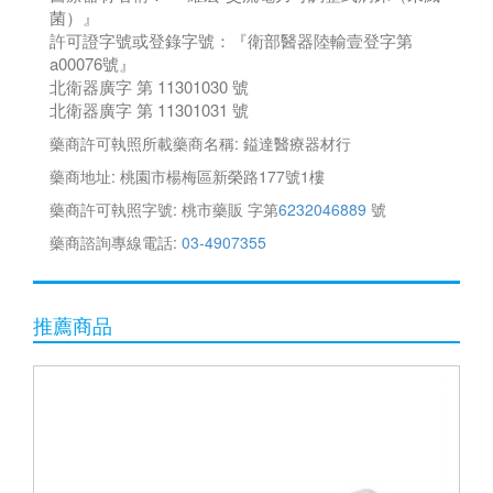
菌）』
許可證字號或登錄字號：『衛部醫器陸輸壹登字第
a00076號』
北衛器廣字 第 11301030 號
北衛器廣字 第 11301031 號
藥商許可執照所載藥商名稱: 鎰達醫療器材行
藥商地址: 桃園市楊梅區新榮路177號1樓
藥商許可執照字號: 桃市藥販 字第
6232046889
號
藥商諮詢專線電話:
03-4907355
推薦商品