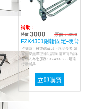
補助：
3000
原價：3200
特價
FZK4301附輪固定-硬背
持身障手冊或65歲以上衰弱長者,如
需居家無障礙補助諮詢,請來電洽詢,
有專人為您服務! 03-4907355 鎰達
行動輔具
立即購買