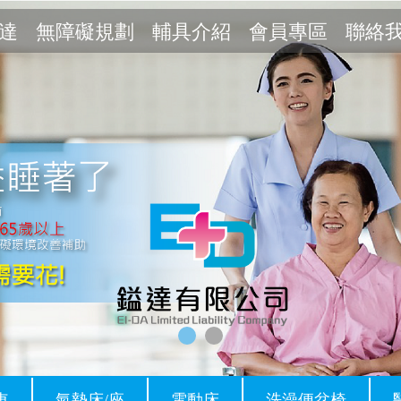
達
無障礙規劃
輔具介紹
會員專區
聯絡
車
氣墊床/座
電動床
洗澡便盆椅