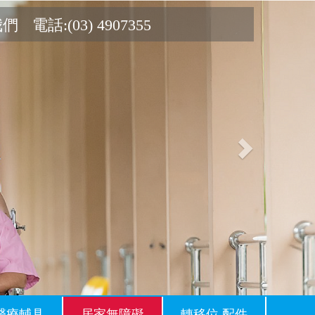
Next
我們
電話:(03) 4907355
醫療輔具
居家無障礙
轉移位.配件