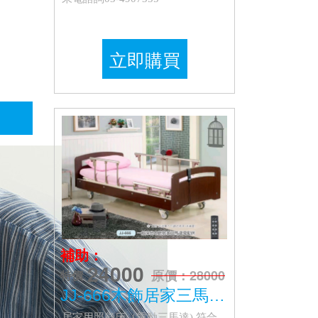
立即購買
補助：
24000
原價：28000
特價
JJ-666木飾居家三馬達電動床
居家用照顧床（電動三馬達),符合