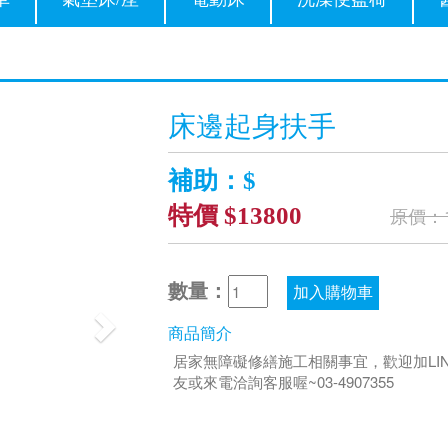
Next
床邊起身扶手
補助：$
特價 $13800
原價：1
數量：
加入購物車
商品簡介
居家無障礙修繕施工相關事宜，歡迎加LI
友或來電洽詢客服喔~03-4907355