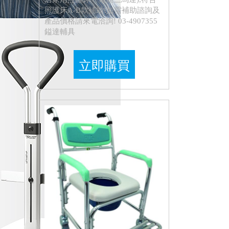
照護床A-B款補助!如需補助諮詢及
產品價格請來電洽詢! 03-4907355
鎰達輔具
立即購買