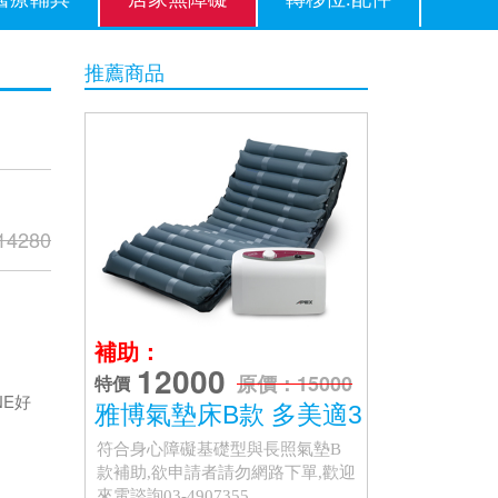
推薦商品
4280
補助：
12000
原價：15000
特價
NE好
雅博氣墊床B款 多美適3
符合身心障礙基礎型與長照氣墊B
款補助,欲申請者請勿網路下單,歡迎
來電諮詢03-4907355