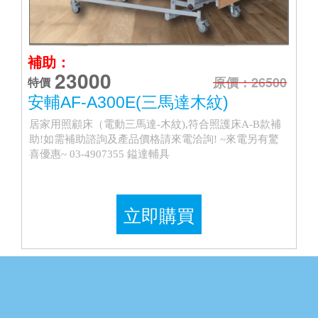
補助：
23000
原價：26500
特價
安輔AF-A300E(三馬達木紋)
居家用照顧床（電動三馬達-木紋),符合照護床A-B款補
助!如需補助諮詢及產品價格請來電洽詢! ~來電另有驚
喜優惠~ 03-4907355 鎰達輔具
立即購買