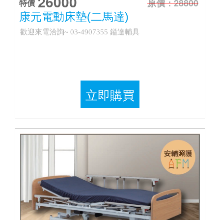
26000
原價：28800
特價
康元電動床墊(二馬達)
歡迎來電洽詢~ 03-4907355 鎰達輔具
立即購買