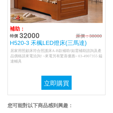
補助：
32000
原價：38000
特價
H520-3 禾楓LED燈床(三馬達)
居家用照顧床符合照護床A-B款補助!如需補助諮詢及產
品價格請來電洽詢! ~來電另有驚喜優惠~ 03-4907355 鎰
達輔具
立即購買
您可能對以下商品感到興趣：