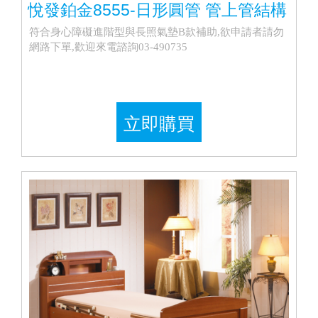
悅發鉑金8555-日形圓管 管上管結構
符合身心障礙進階型與長照氣墊B款補助,欲申請者請勿
網路下單,歡迎來電諮詢03-490735
立即購買