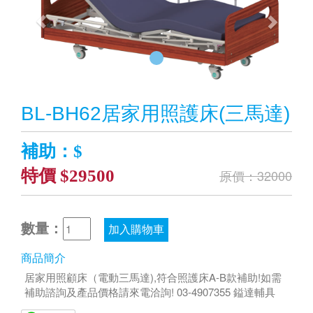
BL-BH62居家用照護床(三馬達)
補助：$
特價 $29500
原價：32000
數量：
加入購物車
商品簡介
居家用照顧床（電動三馬達),符合照護床A-B款補助!如需
補助諮詢及產品價格請來電洽詢! 03-4907355 鎰達輔具