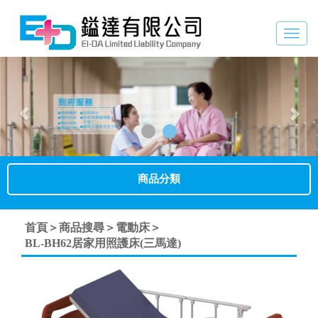
Togg
navig
Previous
Nex
商品分類
首頁＞
商品搜尋＞
電動床＞
BL-BH62居家用照護床(三馬達)
Previous
Next