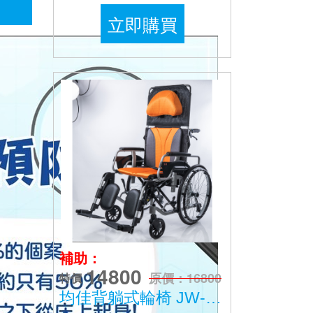
立即購買
補助：
14800
原價：16800
特價
均佳背躺式輪椅 JW-020