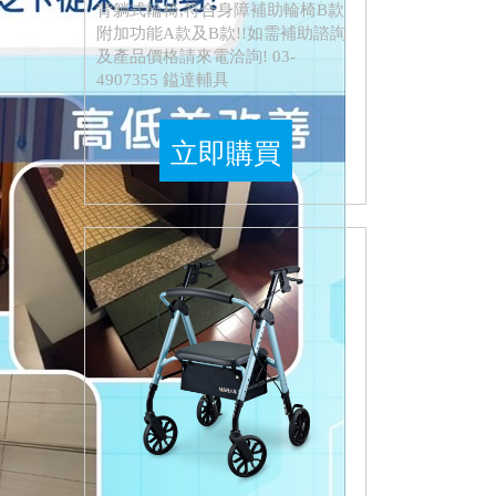
背躺式輪椅,符合身障補助輪椅B款
附加功能A款及B款!!如需補助諮詢
及產品價格請來電洽詢! 03-
4907355 鎰達輔具
立即購買