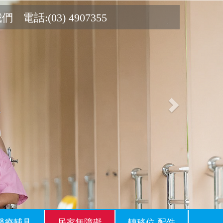
Next
我們
電話:(03) 4907355
醫療輔具
居家無障礙
轉移位.配件