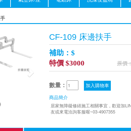
扶手
Next
CF-109 床邊扶手
補助：$
特價 $3000
原價：
數量：
加入購物車
商品簡介
居家無障礙修繕施工相關事宜，歡迎加LI
友或來電洽詢客服喔~03-4907355