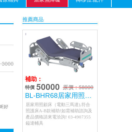
推薦商品
3000
補助：
50000
原價：58000
特價
BL-BHR68居家用照護床(三馬達)
居家用照顧床（電動三馬達),符合
NE好
照護床A-B款補助!如需補助諮詢及
產品價格請來電洽詢! 03-4907355
鎰達輔具