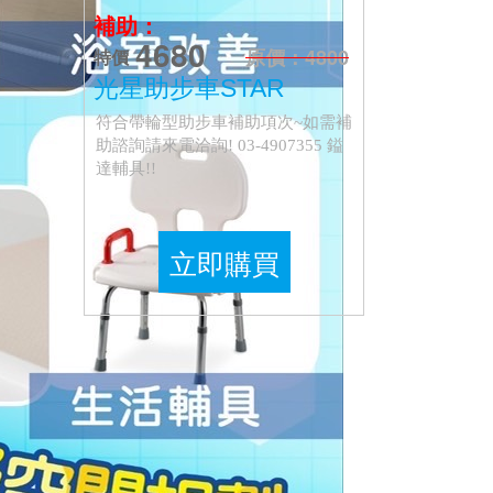
補助：
4680
原價：4800
特價
光星助步車STAR
符合帶輪型助步車補助項次~如需補
助諮詢請來電洽詢! 03-4907355 鎰
達輔具!!
立即購買