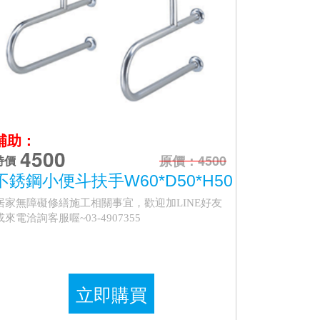
補助：
4500
原價：4500
特價
不銹鋼小便斗扶手W60*D50*H50
居家無障礙修繕施工相關事宜，歡迎加LINE好友
或來電洽詢客服喔~03-4907355
立即購買