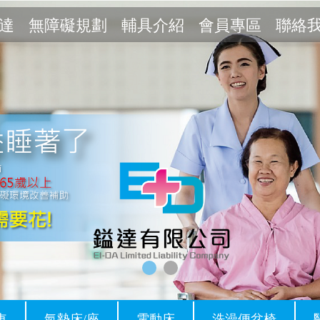
達
無障礙規劃
輔具介紹
會員專區
聯絡
車
氣墊床/座
電動床
洗澡便盆椅