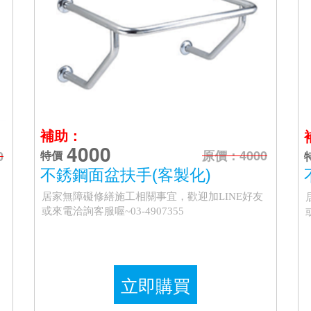
補助：
4000
原價：4000
0
特價
不銹鋼面盆扶手(客製化)
居家無障礙修繕施工相關事宜，歡迎加LINE好友
或來電洽詢客服喔~03-4907355
立即購買