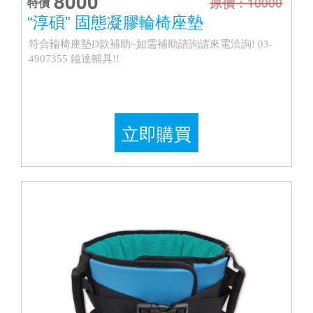
8000
原價：10000
特價
“淳碩” 固態凝膠輪椅座墊
符合輪椅座墊D款補助~如需補助諮詢請來電洽詢! 03-
4907355 鎰達輔具!!
立即購買