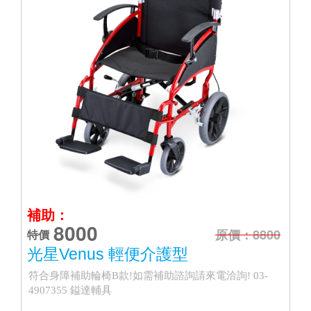
補助：
8000
原價：8800
特價
光星Venus 輕便介護型
符合身障補助輪椅B款!如需補助諮詢請來電洽詢! 03-
4907355 鎰達輔具