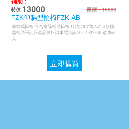
補助：
13000
原價：15000
特價
FZK仰躺型輪椅FZK-AB
仰躺式輪椅!符合身障補助輪椅B款附加功能A款.B款!如
需補助諮詢及產品價格請來電洽詢! 03-4907355 鎰達輔
具
立即購買