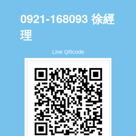
0921-168093 徐經
理
Line QRcode