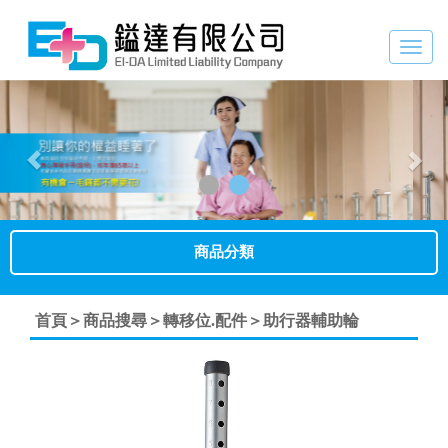
Togg
navig
Previous
Nex
商品分類
首頁＞
商品搜尋＞
轉移位.配件＞
助行器輔助輪
Previous
Next