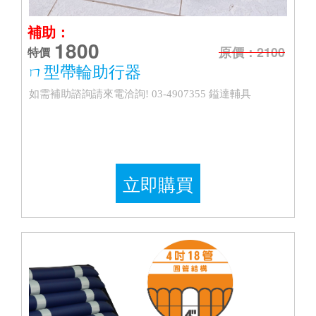
補助：
1800
原價：2100
特價
ㄇ型帶輪助行器
如需補助諮詢請來電洽詢! 03-4907355 鎰達輔具
立即購買