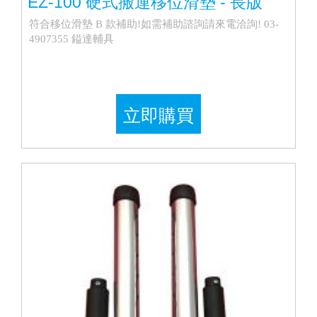
EZ-100 硬式搬運移位滑墊 - 長版
符合移位滑墊 B 款補助!如需補助諮詢請來電洽詢! 03-
4907355 鎰達輔具
立即購買