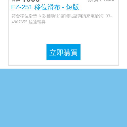
EZ-251 移位滑布 - 短版
符合移位滑墊 A 款補助!如需補助諮詢請來電洽詢! 03-
4907355 鎰達輔具
立即購買