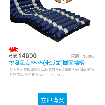
補助：
14000
原價：16000
特價
悅發鉑金8535(未滅菌)圓管結構
符合身心障礙基礎型與長照氣墊B款補助,欲申請者請勿
網路下單,歡迎來電諮詢03-4907355
立即購買