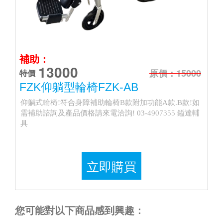
補助：
13000
原價：15000
特價
FZK仰躺型輪椅FZK-AB
仰躺式輪椅!符合身障補助輪椅B款附加功能A款.B款!如
需補助諮詢及產品價格請來電洽詢! 03-4907355 鎰達輔
具
立即購買
您可能對以下商品感到興趣：